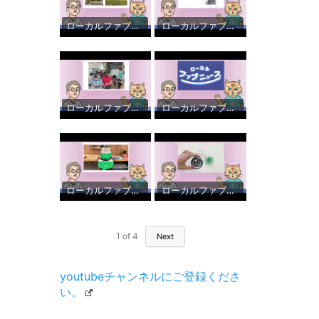
ローカルファブニュース vol.6 ユーザー交流会について
ローカルファブニュース vol.5 レーザー加工機の集塵機の匂い問題と新しい3Dスキャナが欲しい
ローカルファブニュース vol.4 11月のワークショップのまとめとOgaki Mini Maker Faire 2024 について
ローカルファブニュースvol.03 工場見学と気になる話題
ローカルファブニュース vol . 2 Maker Faire Tokyo 2024で気になったものなど
ローカルファブニュース ものづくりラジオvol.1
1
of
4
Next
youtubeチャンネルにご登録くださ
い。