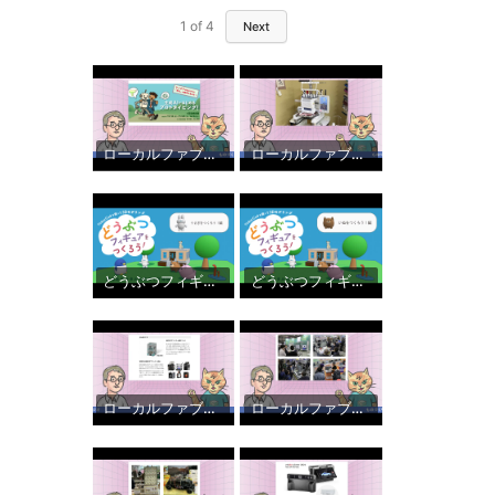
1
of
4
Next
ローカルファブニュースvol.10 最近開催したイベントの振り返りとお知らせ
ローカルファブニュース vol .09
どうぶつフィギュアをつくろう！ −うさぎをつくろう！編−
どうぶつフィギュアをつくろう！ −いぬをつくろう！編−
ローカルファブニュース vol.08 Japan RepRap FestivalやパーソナルUVプリンタなどの話題について
ローカルファブニュース vol.07 AIをテーマにしたオンラインイベントの感想など