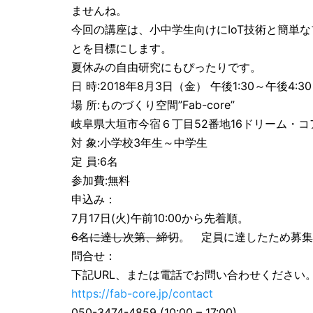
ませんね。
今回の講座は、小中学生向けにIoT技術と簡単な
とを目標にします。
夏休みの自由研究にもぴったりです。
日 時:2018年8月3日（金） 午後1:30～午後4:30
場 所:ものづくり空間”Fab-core”
岐阜県大垣市今宿６丁目52番地16ドリーム・コ
対 象:小学校3年生～中学生
定 員:6名
参加費:無料
申込み：
7月17日(火)午前10:00から先着順。
6名に達し次第、締切
。 定員に達したため募集
問合せ：
下記URL、または電話でお問い合わせください
https://fab-core.jp/contact
050-3474-4859 (10:00 – 17:00)