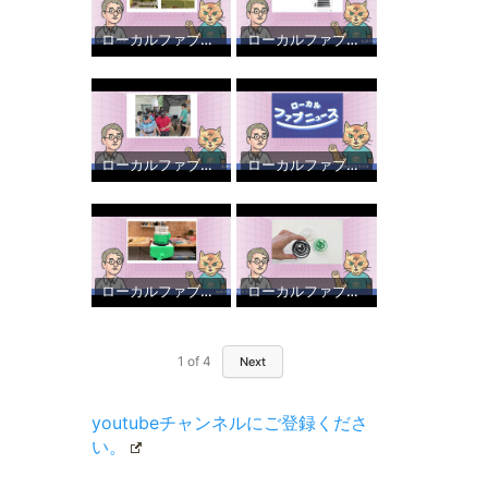
ローカルファブニュース vol.6 ユーザー交流会について
ローカルファブニュース vol.5 レーザー加工機の集塵機の匂い問題と新しい3Dスキャナが欲しい
ローカルファブニュース vol.4 11月のワークショップのまとめとOgaki Mini Maker Faire 2024 について
ローカルファブニュースvol.03 工場見学と気になる話題
ローカルファブニュース vol . 2 Maker Faire Tokyo 2024で気になったものなど
ローカルファブニュース ものづくりラジオvol.1
1
of
4
Next
youtubeチャンネルにご登録くださ
い。