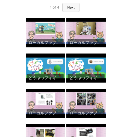
1
of
4
Next
ローカルファブニュースvol.10 最近開催したイベントの振り返りとお知らせ
ローカルファブニュース vol .09
どうぶつフィギュアをつくろう！ −うさぎをつくろう！編−
どうぶつフィギュアをつくろう！ −いぬをつくろう！編−
ローカルファブニュース vol.08 Japan RepRap FestivalやパーソナルUVプリンタなどの話題について
ローカルファブニュース vol.07 AIをテーマにしたオンラインイベントの感想など